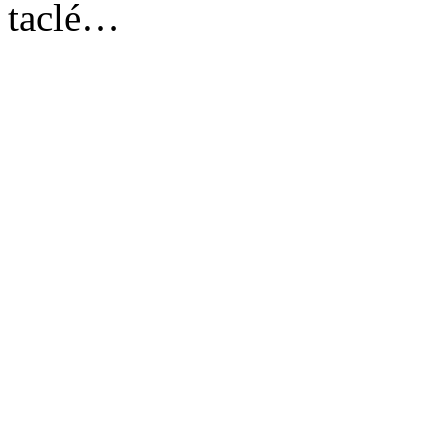
taclé…