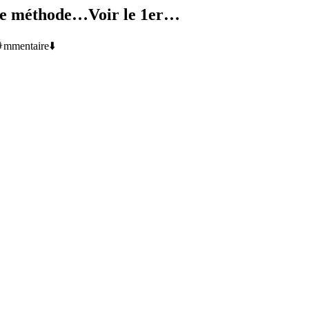
tte méthode…Voir le 1er…
️mmentaire⬇️