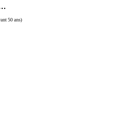
x…
vant 50 ans)