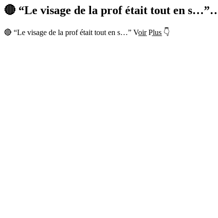
🔴 “Le visage de la prof était tout en s…”
🔴 “Le visage de la prof était tout en s…” Vo̲i̲r̲ Pl̲u̲s̲ 👇