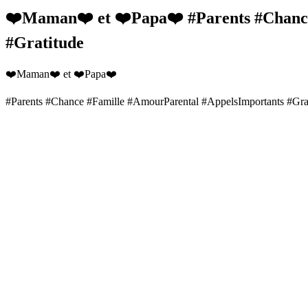
❤️Maman❤️ et ❤️Papa❤️ #Parents #Chanc
#Gratitude
❤️Maman❤️ et ❤️Papa❤️
#Parents #Chance #Famille #AmourParental #AppelsImportants #Gra